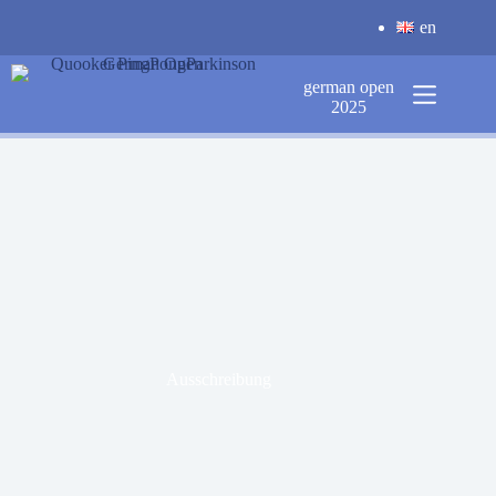
Zum
en
Inhalt
springen
german open
2025
Ausschreibung