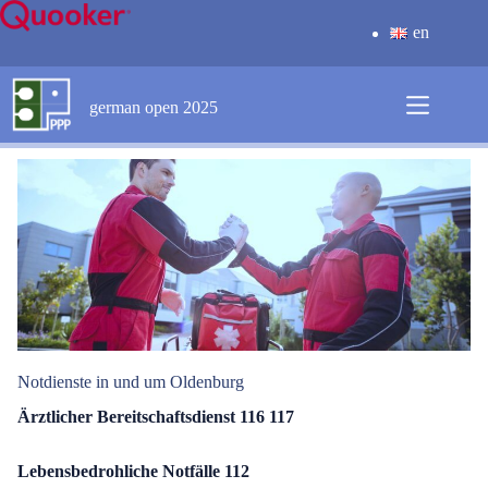
Zum
Inhalt
en
springen
german open 2025
Notdienste in und um Oldenburg
Ärztlicher Bereitschaftsdienst
116 117
Lebensbedrohliche Notfälle
112