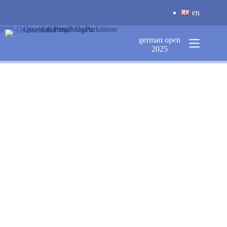
Zum
en
Inhalt
springen
PPP-Deutschland
german open
2025