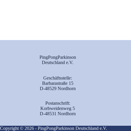
PingPongParkinson
Deutschland e.V.
Geschäftsstelle:
Barbarastraße 15
D-48529 Nordhorn
Postanschrift:
Korbweidenweg 5
D-48531 Nordhorn
Copyright © 2026 - PingPongParkinson Deutschland e.V.