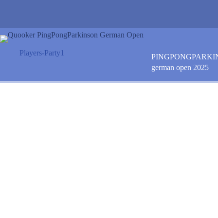
Zum
Inhalt
springen
Players-Party1
PINGPONGPARKI
german open 2025