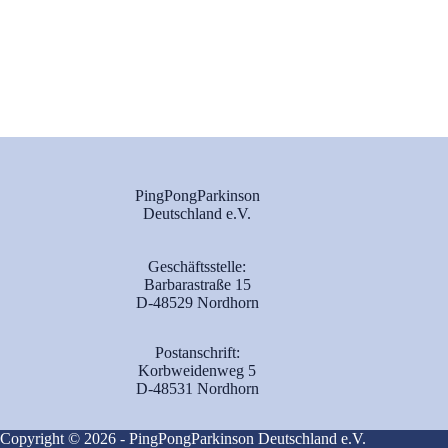
PingPongParkinson
Deutschland e.V.
Geschäftsstelle:
Barbarastraße 15
D-48529 Nordhorn
Postanschrift:
Korbweidenweg 5
D-48531 Nordhorn
Copyright © 2026 - PingPongParkinson Deutschland e.V.