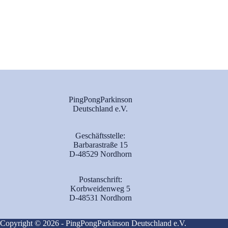
PingPongParkinson
Deutschland e.V.
Geschäftsstelle:
Barbarastraße 15
D-48529 Nordhorn
Postanschrift:
Korbweidenweg 5
D-48531 Nordhorn
Copyright © 2026 - PingPongParkinson Deutschland e.V.