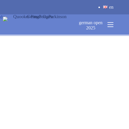
Zum
en
Inhalt
springen
du
german open
2025