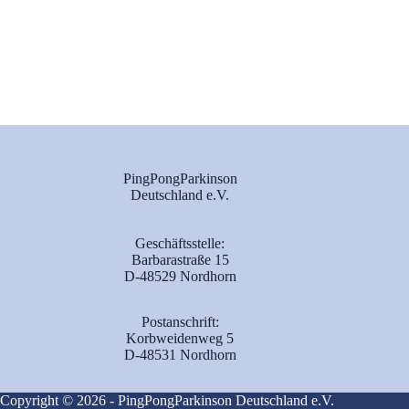
PingPongParkinson
Deutschland e.V.
Geschäftsstelle:
Barbarastraße 15
D-48529 Nordhorn
Postanschrift:
Korbweidenweg 5
D-48531 Nordhorn
Copyright © 2026 - PingPongParkinson Deutschland e.V.