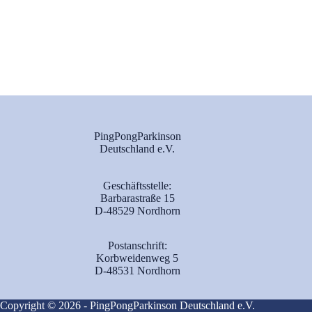
PingPongParkinson
Deutschland e.V.
Geschäftsstelle:
Barbarastraße 15
D-48529 Nordhorn
Postanschrift:
Korbweidenweg 5
D-48531 Nordhorn
Copyright © 2026 - PingPongParkinson Deutschland e.V.