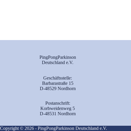
PingPongParkinson
Deutschland e.V.
Geschäftsstelle:
Barbarastraße 15
D-48529 Nordhorn
Postanschrift:
Korbweidenweg 5
D-48531 Nordhorn
Copyright © 2026 - PingPongParkinson Deutschland e.V.