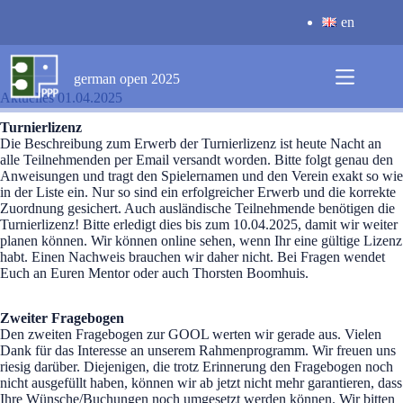
Zum
en
Inhalt
springen
german open 2025
Aktuelles 01.04.2025
Turnierlizenz
Die Beschreibung zum Erwerb der Turnierlizenz ist heute Nacht an
alle Teilnehmenden per Email versandt worden. Bitte folgt genau den
Anweisungen und tragt den Spielernamen und den Verein exakt so wie
in der Liste ein. Nur so sind ein erfolgreicher Erwerb und die korrekte
Zuordnung gesichert. Auch ausländische Teilnehmende benötigen die
Turnierlizenz! Bitte erledigt dies bis zum 10.04.2025, damit wir weiter
planen können. Wir können online sehen, wenn Ihr eine gültige Lizenz
habt. Einen Nachweis brauchen wir daher nicht. Bei Fragen wendet
Euch an Euren Mentor oder auch Thorsten Boomhuis.
Zweiter Fragebogen
Den zweiten Fragebogen zur GOOL werten wir gerade aus. Vielen
Dank für das Interesse an unserem Rahmenprogramm. Wir freuen uns
riesig darüber. Diejenigen, die trotz Erinnerung den Fragebogen noch
nicht ausgefüllt haben, können wir ab jetzt nicht mehr garantieren, dass
Ihre Wünsche/Buchungen noch umgesetzt werden können. Wir bitten