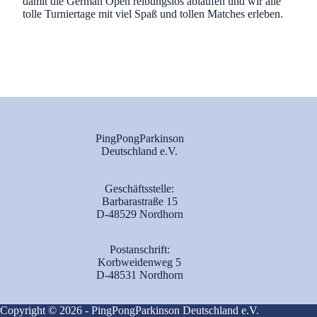
damit die German Open reibungslos ablaufen und wir alle
tolle Turniertage mit viel Spaß und tollen Matches erleben.
PingPongParkinson
Deutschland e.V.
Geschäftsstelle:
Barbarastraße 15
D-48529 Nordhorn
Postanschrift:
Korbweidenweg 5
D-48531 Nordhorn
Copyright © 2026 - PingPongParkinson Deutschland e.V.