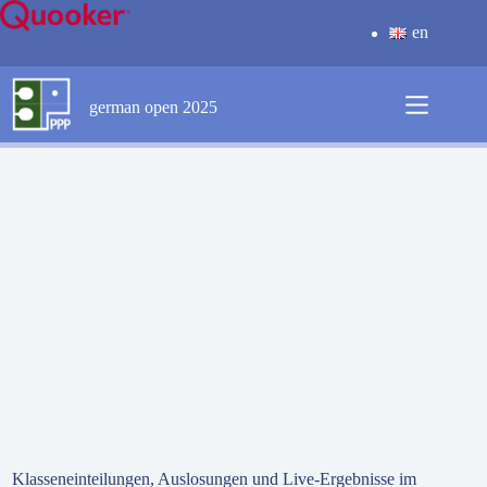
Zum
Inhalt
en
springen
german open 2025
Klasseneinteilungen, Auslosungen und Live-Ergebnisse im