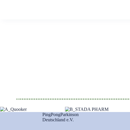
PingPongParkinson
Deutschland e.V.