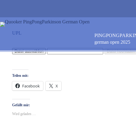
Zum
Inhalt
springen
UPL
PINGPONGPARKI
german open 2025
Teilen mit:
Facebook
X
Gefällt mir:
Wird geladen …