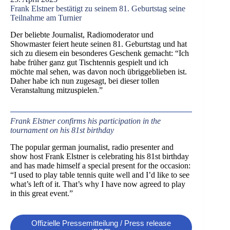
Frank Elstner bestätigt zu seinem 81. Geburtstag seine
Teilnahme am Turnier
Der beliebte Journalist, Radiomoderator und
Showmaster feiert heute seinen 81. Geburtstag und hat
sich zu diesem ein besonderes Geschenk gemacht: “Ich
habe früher ganz gut Tischtennis gespielt und ich
möchte mal sehen, was davon noch übriggeblieben ist.
Daher habe ich nun zugesagt, bei dieser tollen
Veranstaltung mitzuspielen.”
Frank Elstner confirms his participation in the
tournament on his 81st birthday
The popular german journalist, radio presenter and
show host Frank Elstner is celebrating his 81st birthday
and has made himself a special present for the occasion:
“I used to play table tennis quite well and I’d like to see
what’s left of it. That’s why I have now agreed to play
in this great event.”
Offizielle Pressemitteilung / Press release