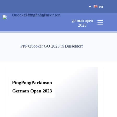
Zum
en
Inhalt
springen
german open
2025
PPP Quooker GO 2023 in Düsseldorf
PingPongParkinson
German Open 2023