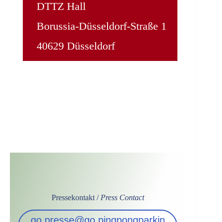
DTTZ Hall
Borussia-Düsseldorf-Straße 1
ACC
= ARAG Center Court
DTTZ
= Halle Deutsches Tischtennis Zentrum
40629 Düsseldorf
Pressekontakt /
Press Contact
go.presse@go.pingpongparkin