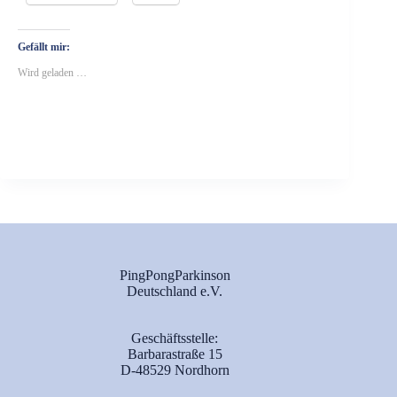
t
Gefällt mir:
Wird geladen …
PingPongParkinson
Deutschland e.V.
Geschäftsstelle:
Barbarastraße 15
D-48529 Nordhorn