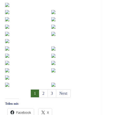
N
1
2
3
Next
e
Teilen mit:
x
Facebook
X