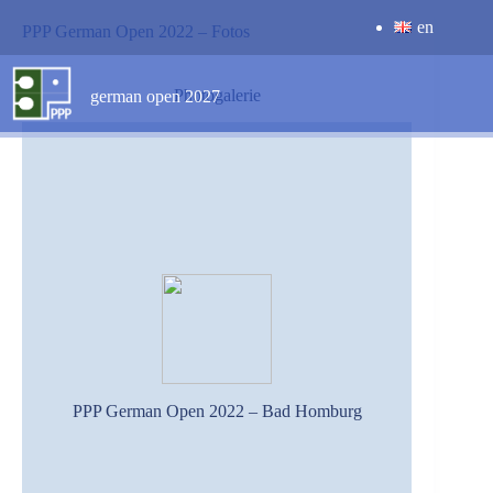
Zum
en
Inhalt
PPP German Open 2022 – Fotos
springen
Photogalerie
german open 2027
PPP German Open 2022 – Bad Homburg