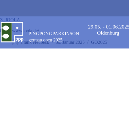
Zum
Inhalt
springen
Z_JOOLA
29.05. - 01.06.202
https://www.joola.de/
Oldenburg
PINGPONGPARKINSON
german open 2025
Frank Neubeck
30. Januar 2025
GO2025