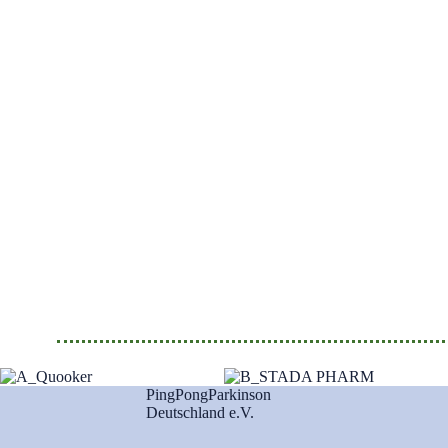
PingPongParkinson
Deutschland e.V.