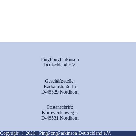
PingPongParkinson
Deutschland e.V.
Geschäftsstelle:
Barbarastraße 15
D-48529 Nordhorn
Postanschrift:
Korbweidenweg 5
D-48531 Nordhorn
Copyright © 2026 - PingPongParkinson Deutschland e.V.