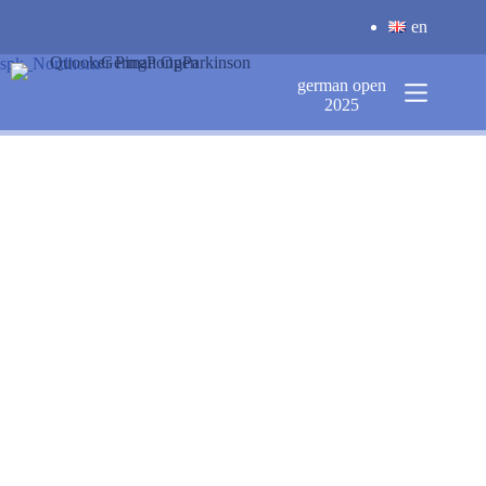
Zum
en
Inhalt
springen
spk_Nordhorn
german open
2025