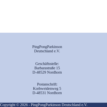
PingPongParkinson
Deutschland e.V.
Geschäftsstelle:
Barbarastraße 15
D-48529 Nordhorn
Postanschrift:
Korbweidenweg 5
D-48531 Nordhorn
Copyright © 2026 - PingPongParkinson Deutschland e.V.