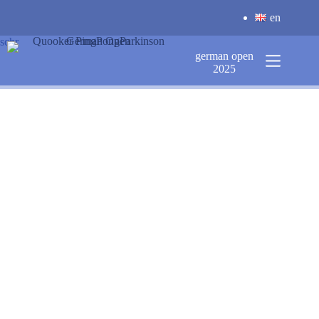
Zum
en
Inhalt
springen
schr
german open
2025