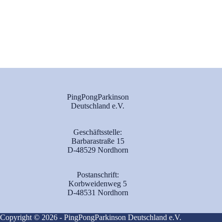
PingPongParkinson
Deutschland e.V.
Geschäftsstelle:
Barbarastraße 15
D-48529 Nordhorn
Postanschrift:
Korbweidenweg 5
D-48531 Nordhorn
Copyright © 2026 - PingPongParkinson Deutschland e.V.