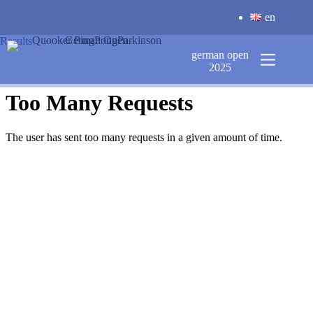
Zum
en
Inhalt
springen
Results
german open
2025