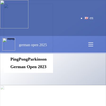
Zum
Inhalt
springen
en
german open 2025
PingPongParkinson
German Open 2023