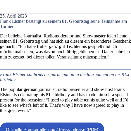
25. April 2023
Frank Elstner bestätigt zu seinem 81. Geburtstag seine Teilnahme am
Turnier
Der beliebte Journalist, Radiomoderator und Showmaster feiert heute
seinen 81. Geburtstag und hat sich zu diesem ein besonderes Geschenk
gemacht: “Ich habe früher ganz gut Tischtennis gespielt und ich
möchte mal sehen, was davon noch übriggeblieben ist. Daher habe ich
nun zugesagt, bei dieser tollen Veranstaltung mitzuspielen.”
Frank Elstner confirms his participation in the tournament on his 81st
birthday
The popular german journalist, radio presenter and show host Frank
Elstner is celebrating his 81st birthday and has made himself a special
present for the occasion: “I used to play table tennis quite well and I’d
like to see what’s left of it. That’s why I have now agreed to play in
this great event.”
Offizielle Pressemitteilung / Press release (PDF)