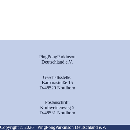
PingPongParkinson
Deutschland e.V.
Geschäftsstelle:
Barbarastraße 15
D-48529 Nordhorn
Postanschrift:
Korbweidenweg 5
D-48531 Nordhorn
Copyright © 2026 - PingPongParkinson Deutschland e.V.