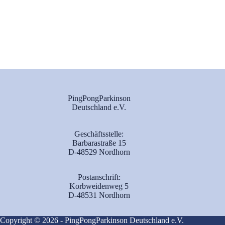
PingPongParkinson
Deutschland e.V.
Geschäftsstelle:
Barbarastraße 15
D-48529 Nordhorn
Postanschrift:
Korbweidenweg 5
D-48531 Nordhorn
Copyright © 2026 - PingPongParkinson Deutschland e.V.