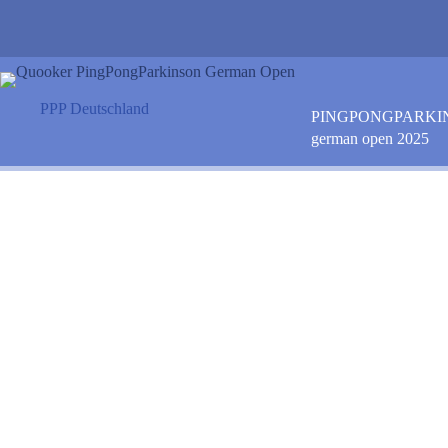
Zum
Inhalt
springen
PPP Deutschland
PINGPONGPARKI
german open 2025