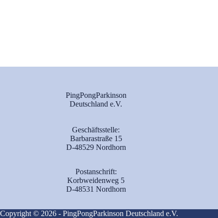
PingPongParkinson
Deutschland e.V.
Geschäftsstelle:
Barbarastraße 15
D-48529 Nordhorn
Postanschrift:
Korbweidenweg 5
D-48531 Nordhorn
Copyright © 2026 - PingPongParkinson Deutschland e.V.