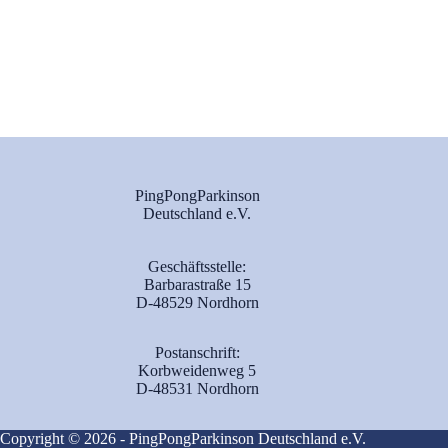
PingPongParkinson
Deutschland e.V.
Geschäftsstelle:
Barbarastraße 15
D-48529 Nordhorn
Postanschrift:
Korbweidenweg 5
D-48531 Nordhorn
Copyright © 2026 - PingPongParkinson Deutschland e.V.