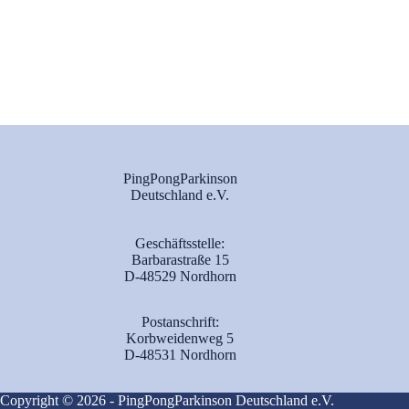
PingPongParkinson
Deutschland e.V.
Geschäftsstelle:
Barbarastraße 15
D-48529 Nordhorn
Postanschrift:
Korbweidenweg 5
D-48531 Nordhorn
Copyright © 2026 - PingPongParkinson Deutschland e.V.