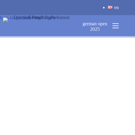
Zum
en
Inhalt
springen
logo-hildeUlrich
german open
2025