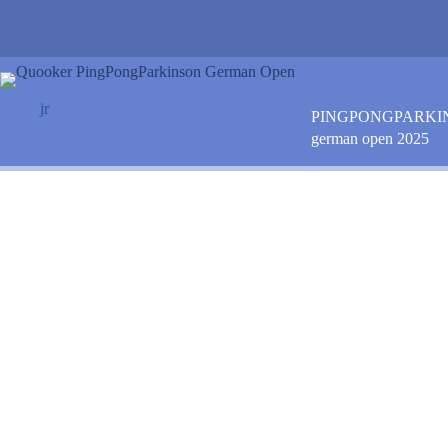
Zum
Inhalt
springen
jr
PINGPONGPARKI
german open 2025