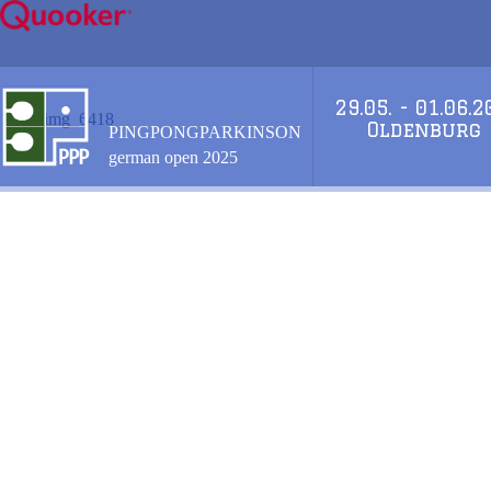
Zum
Inhalt
springen
29.05. - 01.06.
img_6418
Oldenburg
PINGPONGPARKINSON
german open 2025