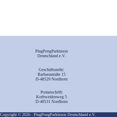
PingPongParkinson
Deutschland e.V.
Geschäftsstelle:
Barbarastraße 15
D-48529 Nordhorn
Postanschrift:
Korbweidenweg 5
D-48531 Nordhorn
Copyright © 2026 - PingPongParkinson Deutschland e.V.