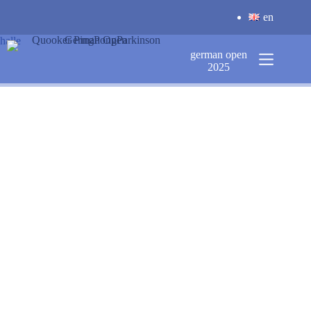
Zum
en
Inhalt
springen
halle
german open
2025