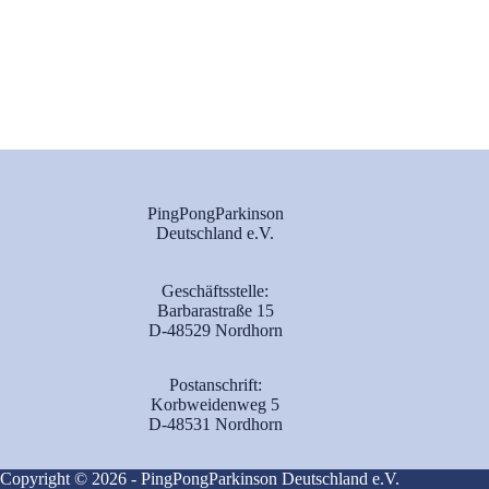
PingPongParkinson
Deutschland e.V.
Geschäftsstelle:
Barbarastraße 15
D-48529 Nordhorn
Postanschrift:
Korbweidenweg 5
D-48531 Nordhorn
Copyright © 2026 - PingPongParkinson Deutschland e.V.