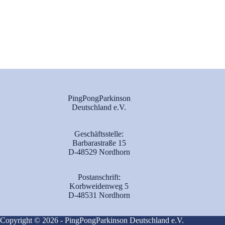
PingPongParkinson
Deutschland e.V.
Geschäftsstelle:
Barbarastraße 15
D-48529 Nordhorn
Postanschrift:
Korbweidenweg 5
D-48531 Nordhorn
Copyright © 2026 - PingPongParkinson Deutschland e.V.