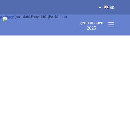
Zum
en
Inhalt
springen
gothaer
german open
2025