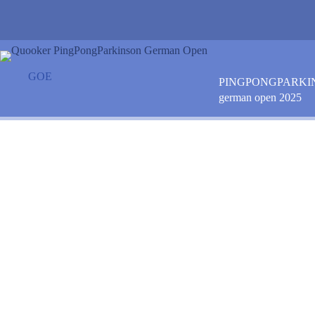
Zum
Inhalt
springen
GOE
PINGPONGPARKI
german open 2025