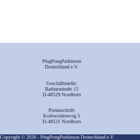
PingPongParkinson
Deutschland e.V.
Geschäftsstelle:
Barbarastraße 15
D-48529 Nordhorn
Postanschrift:
Korbweidenweg 5
D-48531 Nordhorn
Copyright © 2026 - PingPongParkinson Deutschland e.V.