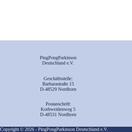
PingPongParkinson
Deutschland e.V.
Geschäftsstelle:
Barbarastraße 15
D-48529 Nordhorn
Postanschrift:
Korbweidenweg 5
D-48531 Nordhorn
Copyright © 2026 - PingPongParkinson Deutschland e.V.