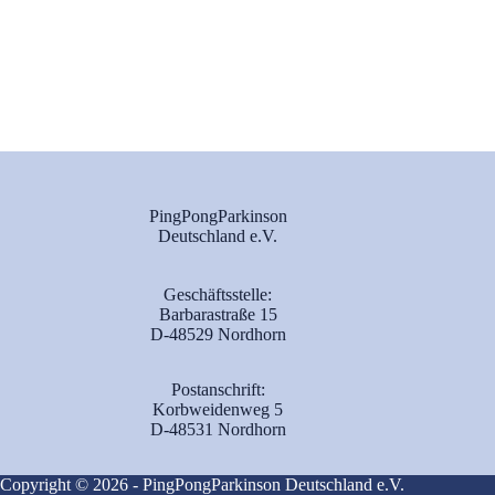
PingPongParkinson
Deutschland e.V.
Geschäftsstelle:
Barbarastraße 15
D-48529 Nordhorn
Postanschrift:
Korbweidenweg 5
D-48531 Nordhorn
Copyright © 2026 - PingPongParkinson Deutschland e.V.