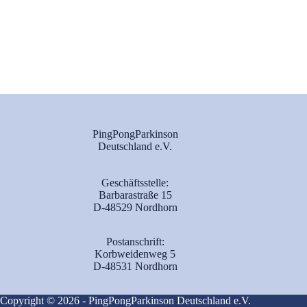
PingPongParkinson
Deutschland e.V.
Geschäftsstelle:
Barbarastraße 15
D-48529 Nordhorn
Postanschrift:
Korbweidenweg 5
D-48531 Nordhorn
Copyright © 2026 - PingPongParkinson Deutschland e.V.