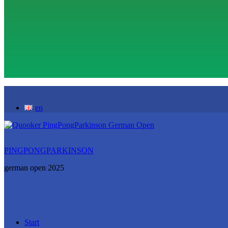
en
PINGPONGPARKINSON
german open 2025
Start