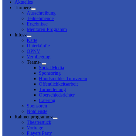
Aktuelles
Turnier
Ausschreibung
Teilnehmende
Ergebnisse
Mentoren-Programm
Infos
Karte
Unterkünfte
ÖPNV
Verpflegung
Teams
Social Media
Sponsoring
Hundsmühler Turnverein
Öffentlichkeitsarbeit
Turnierleitung
Oberschiedsrichter
Catering
Sponsoren
Notdienste
Rahmenprogramm
Theaterstück
Vorträge
Players Party