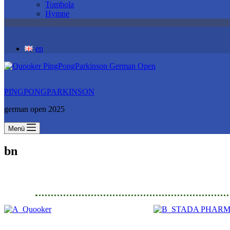
Tombola
Hymne
en
PINGPONGPARKINSON
german open 2025
Menü
bn