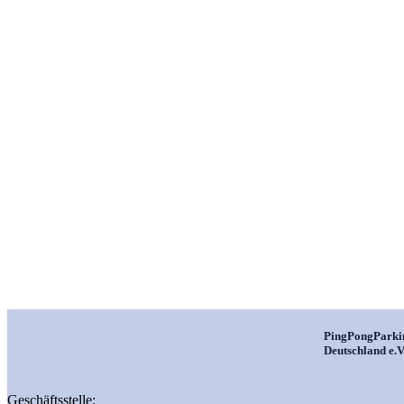
PingPongParki
Deutschland e.V
Geschäftsstelle: