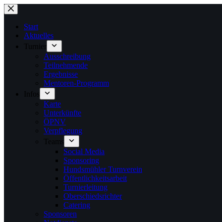
Zum
Inhalt
springen
Start
Aktuelles
Turnier
Ausschreibung
Teilnehmende
Ergebnisse
Mentoren-Programm
Infos
Karte
Unterkünfte
ÖPNV
Verpflegung
Teams
Social Media
Sponsoring
Hundsmühler Turnverein
Öffentlichkeitsarbeit
Turnierleitung
Oberschiedsrichter
Catering
Sponsoren