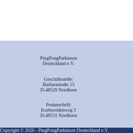
PingPongParkinson
Deutschland e.V.
Geschäftsstelle:
Barbarastraße 15
D-48529 Nordhorn
Postanschrift:
Korbweidenweg 5
D-48531 Nordhorn
Copyright © 2026 - PingPongParkinson Deutschland e.V.