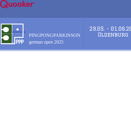
Zum
Inhalt
springen
29.05. - 01.06.
apreuss
Oldenburg
PINGPONGPARKINSON
german open 2025