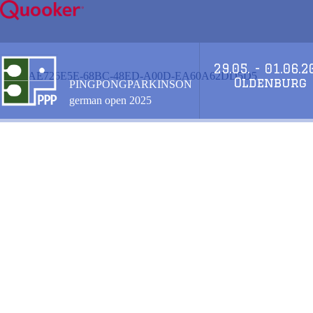
Zum
Inhalt
springen
29.05. - 01.06.
AE726E5E-68BC-48ED-A00D-EA60A62DD5D5
Oldenburg
PINGPONGPARKINSON
german open 2025