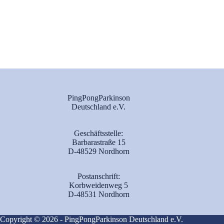
PingPongParkinson
Deutschland e.V.
Geschäftsstelle:
Barbarastraße 15
D-48529 Nordhorn
Postanschrift:
Korbweidenweg 5
D-48531 Nordhorn
Copyright © 2026 - PingPongParkinson Deutschland e.V.