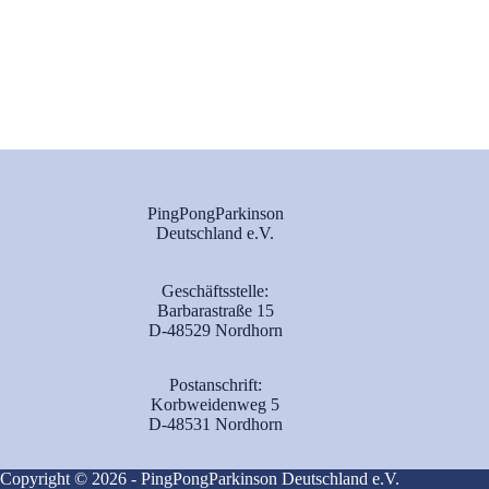
PingPongParkinson
Deutschland e.V.
Geschäftsstelle:
Barbarastraße 15
D-48529 Nordhorn
Postanschrift:
Korbweidenweg 5
D-48531 Nordhorn
Copyright © 2026 - PingPongParkinson Deutschland e.V.