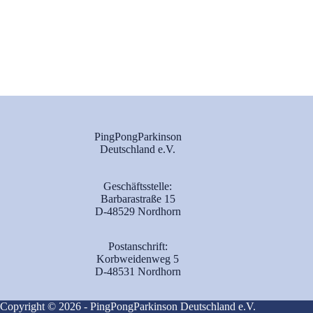
PingPongParkinson
Deutschland e.V.
Geschäftsstelle:
Barbarastraße 15
D-48529 Nordhorn
Postanschrift:
Korbweidenweg 5
D-48531 Nordhorn
Copyright © 2026 - PingPongParkinson Deutschland e.V.