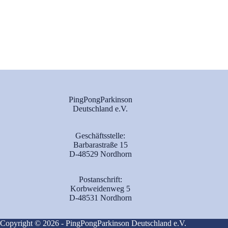
PingPongParkinson
Deutschland e.V.
Geschäftsstelle:
Barbarastraße 15
D-48529 Nordhorn
Postanschrift:
Korbweidenweg 5
D-48531 Nordhorn
Copyright © 2026 - PingPongParkinson Deutschland e.V.