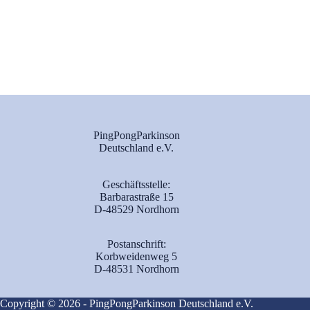
PingPongParkinson
Deutschland e.V.
Geschäftsstelle:
Barbarastraße 15
D-48529 Nordhorn
Postanschrift:
Korbweidenweg 5
D-48531 Nordhorn
Copyright © 2026 - PingPongParkinson Deutschland e.V.