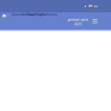
Zum
en
Inhalt
springen
5
german open
2025