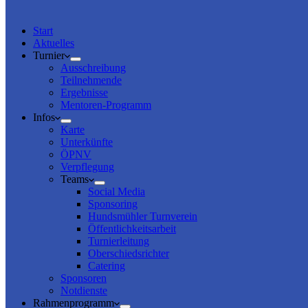
Start
Aktuelles
Turnier
Ausschreibung
Teilnehmende
Ergebnisse
Mentoren-Programm
Infos
Karte
Unterkünfte
ÖPNV
Verpflegung
Teams
Social Media
Sponsoring
Hundsmühler Turnverein
Öffentlichkeitsarbeit
Turnierleitung
Oberschiedsrichter
Catering
Sponsoren
Notdienste
Rahmenprogramm