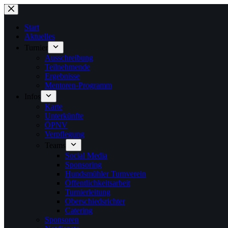
Zum
Inhalt
springen
Start
Aktuelles
Turnier
Ausschreibung
Teilnehmende
Ergebnisse
Mentoren-Programm
Infos
Karte
Unterkünfte
ÖPNV
Verpflegung
Teams
Social Media
Sponsoring
Hundsmühler Turnverein
Öffentlichkeitsarbeit
Turnierleitung
Oberschiedsrichter
Catering
Sponsoren