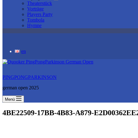
Theaterstück
Vorträge
Players Party
Tombola
Hymne
en
PINGPONGPARKINSON
german open 2025
Menü
4BE22509-17BB-4B83-A879-E2D00362EE