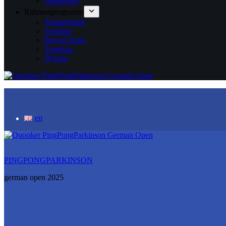
Notdienste
Rahmenprogramm
Theaterstück
Vorträge
Players Party
Tombola
Hymne
en
PINGPONGPARKINSON
german open 2025