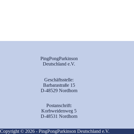
PingPongParkinson
Deutschland e.V.
Geschäftsstelle:
Barbarastraße 15
D-48529 Nordhorn
Postanschrift:
Korbweidenweg 5
D-48531 Nordhorn
Copyright © 2026 - PingPongParkinson Deutschland e.V.